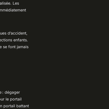
lisée. Les
 immédiatement
ques d’accident,
ections enfants.
 se font jamais
e : dégager
ur le portail
n portail battant