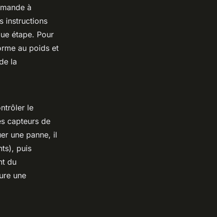
ommande à
s instructions
que étape. Pour
forme au poids et
de la
ntrôler le
les capteurs de
uer une panne, il
ts), puis
nt du
sure une