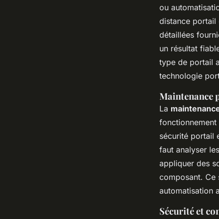
ou automatisati
distance portail 
détaillées fourn
un résultat fiab
type de portail 
technologie port
Maintenance p
La
maintenance 
fonctionnement d
sécurité portail
faut analyser l
appliquer des so
composant. Ce s
automatisation a
Sécurité et co