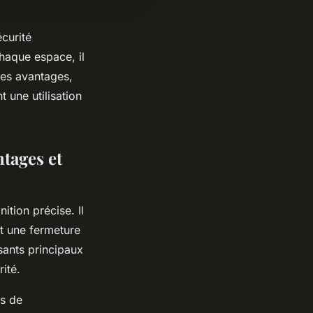
curité
haque espace, il
ses avantages,
t une utilisation
ntages et
tion précise. Il
et une fermeture
ants principaux
ité.
es de