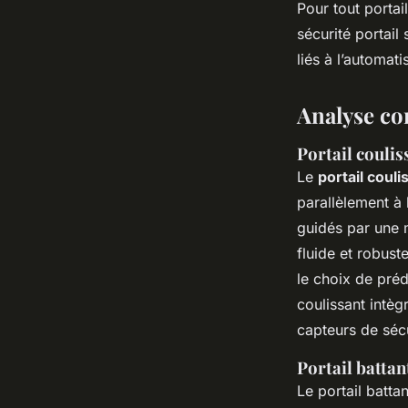
Pour tout portail
sécurité portail
liés à l’automati
Analyse co
Portail couli
Le
portail coul
parallèlement à 
guidés par une m
fluide et robust
le choix de préd
coulissant intèg
capteurs de sécu
Portail batta
Le portail batta