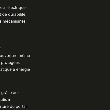
eur électrique
 de durabilité,
Les mécanismes
,
e ouverture même
s protégées
matique à énergie
on grâce aux
ration
ture du portail