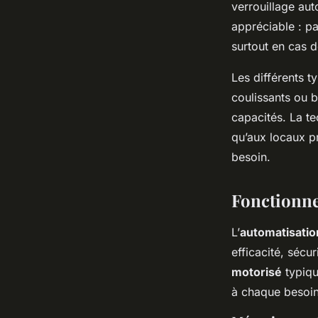
verrouillage aut
appréciable : p
surtout en cas d
Les différents 
coulissants ou b
capacités. La te
qu’aux locaux p
besoin.
Fonctionne
L’
automatisatio
efficacité, sécur
motorisé
typiqu
à chaque besoin 