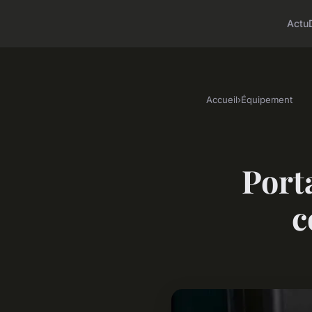
Actu
Accueil
›
Équipement
Porta
c