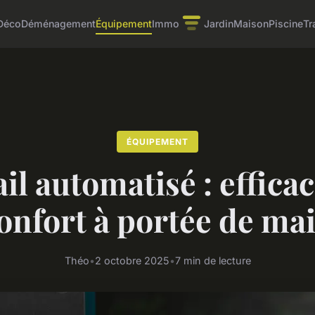
Déco
Déménagement
Équipement
Immo
Jardin
Maison
Piscine
Tr
ÉQUIPEMENT
il automatisé : efficac
onfort à portée de ma
Théo
•
2 octobre 2025
•
7 min de lecture