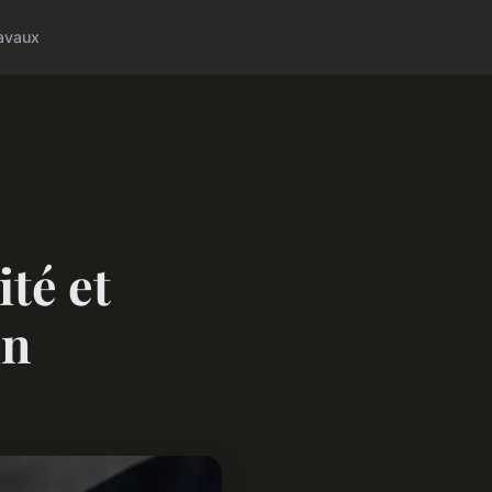
avaux
ité et
in