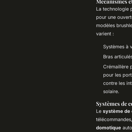
Mécanismes e
La technologie 
pour une ouvertu
modèles brushle
varient :
Systèmes à vé
Bras articulé
Crémaillère
pour les port
contre les i
solaire.
Systèmes de 
Le
système de 
télécommandes,
domotique
auto